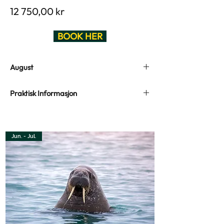
Pris
12 750,00 kr
BOOK HER
August
Fire dager til fots i den Arktiske villmarka
Praktisk Informasjon
Drømmer du om å oppleve det ekte
3 avganger i August 2026
Svalbard – øde villmark, dyp stillhet,
Varighet: 4 dager / 3 netter
arktisk dyreliv og følelsen av å være liten i
Distanse: Totalt circa 50 km
Jun. - Jul.
et mektig landskap? Dette er turen for
Antall deltakere: 4 - 12
deg som vil utforske mer enn det vanlige. I
løpet av fire dager og rundt 50 kilometer
Hvem passer turen for?
vil du kjenne på mestring, tilstedeværelse
Denne turen passer for deg som er i god
og sterke naturopplevelser som setter
fysisk form og trives med å gå opptil 15 km
spor.
per dag. Du må kunne bære en sekk på
15–20 kg og være komfortabel med
Vi bærer alt vi trenger på ryggen og
variert og ulendt terreng – fra myr og