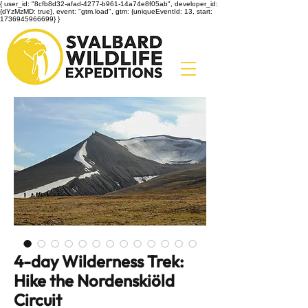
{ user_id: "8cfb8d32-afad-4277-b961-14a74e8f05ab", developer_id:
{dYzMzMD: true}, event: "gtm.load", gtm: {uniqueEventId: 13, start:
1736945966699} }
4-day Wilderness Trek:
Hike the Nordenskiöld
Circuit