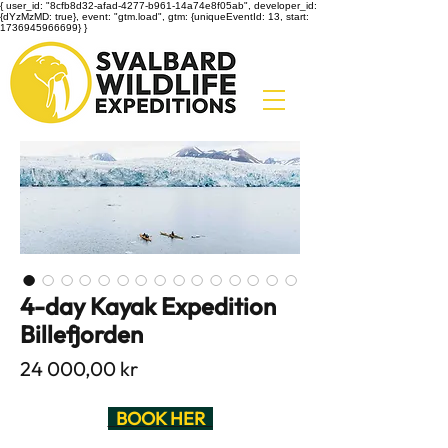
{ user_id: "8cfb8d32-afad-4277-b961-14a74e8f05ab", developer_id:
{dYzMzMD: true}, event: "gtm.load", gtm: {uniqueEventId: 13, start:
1736945966699} }
4-day Kayak Expedition
Billefjorden
Pris
24 000,00 kr
BOOK HE
R