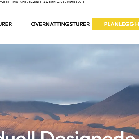
m.load", gtm: {uniqueEventId: 13, start: 1736945966699} }
URER
OVERNATTINGSTURER
PLANLEGG H
duell Designede