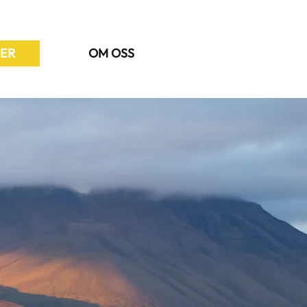
ER
OM OSS