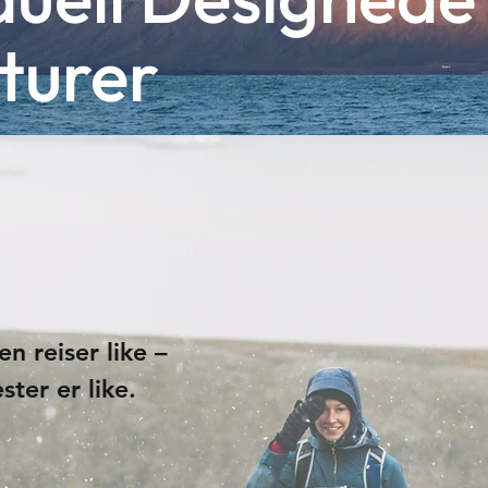
turer
en reiser like –
ster er like.