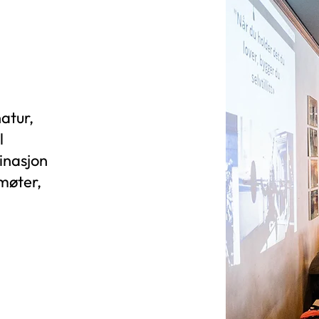
atur,
l
inasjon
 møter,