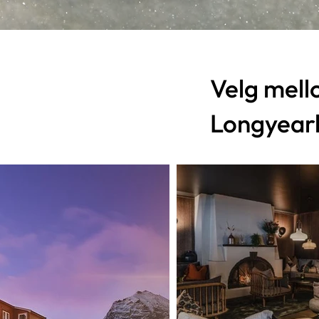
Velg mell
Longyear