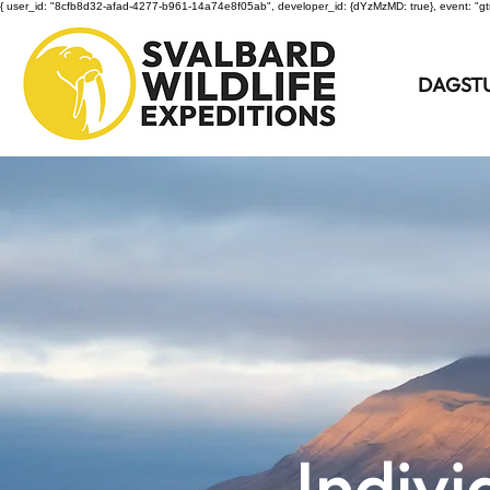
{ user_id: "8cfb8d32-afad-4277-b961-14a74e8f05ab", developer_id: {dYzMzMD: true}, event: "gt
DAGST
Indivi