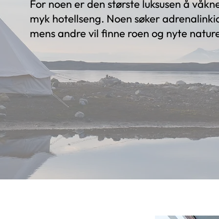
For noen er den største luksusen å våkn
myk hotellseng. Noen søker adrenalinkick
mens andre vil finne roen og nyte natur