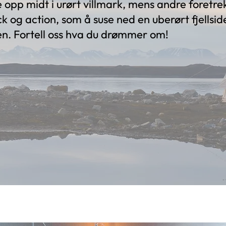
e opp midt i urørt villmark, mens andre foretre
 og action, som å suse ned en uberørt fjellside
en. Fortell oss hva du drømmer om!