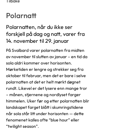
Tilbake
Polarnatt
Polarnatten, når du ikke ser
forskjell på dag og natt, varer fra
14. november til 29. januar
På Svalbard varer polarnatten fra midten 
av november til slutten av januar – en tid da 
sola aldri kommer over horisonten. 
Mørketiden er lengre og strekker seg fra 
oktober til februar, men det er bare i selve 
polarnatten at det er helt mørkt døgnet 
rundt. Likevel er det lysere enn mange tror 
– månen, stjernene og nordlyset farger 
himmelen. Uker før og etter polarnatten blir 
landskapet farget blått i skumringstidene 
når sola står litt under horisonten — dette 
fenomenet kalles ofte “blue hour” eller 
“twilight season”.