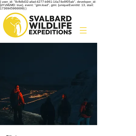
{ user_id: "8cfb8d32-afad-4277-b961-14a74e8f05ab", developer_id:
{dYzMzMD: true}, event: "gtm.load", gtm: {uniqueEventId: 13, start:
1736945966699} }