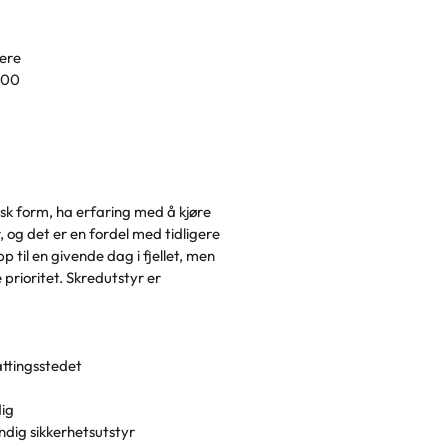
kere
:00
sk form, ha erfaring med å kjøre
, og det er en fordel med tidligere
p til en givende dag i fjellet, men
e prioritet. Skredutstyr er
attingsstedet
ig
dig sikkerhetsutstyr