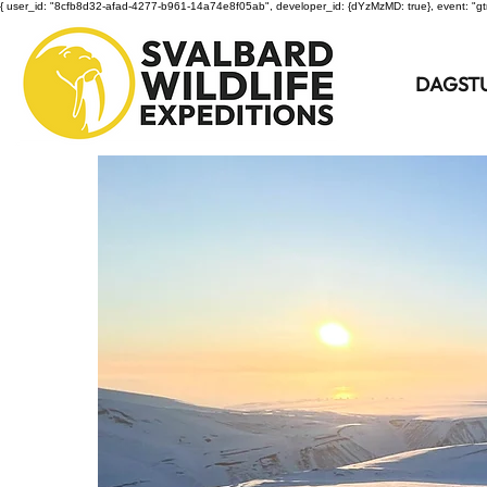
{ user_id: "8cfb8d32-afad-4277-b961-14a74e8f05ab", developer_id: {dYzMzMD: true}, event: "gt
DAGST