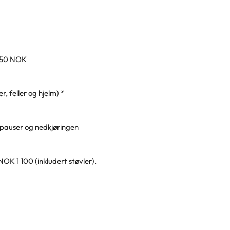
 450 NOK
er, feller og hjelm) *
 pauser og nedkjøringen
 NOK 1 100 (inkludert støvler).