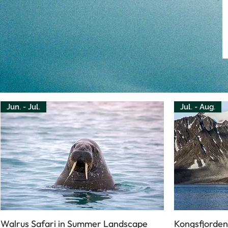
Jun. - Jul.
Jul. - Aug.
Walrus Safari in Summer Landscape
Kongsfjorden