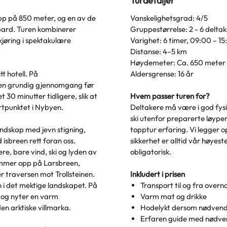
Turdetaljer
opp på 850 meter, og en av de
Vanskelighetsgrad:
4/5
bard. Turen kombinerer
Gruppestørrelse:
2 - 6 delta
jøring i spektakulære
Varighet:
6 timer, 09:00 – 15
Distanse:
4–5 km
Høydemeter:
Ca. 650 meter
t hotell. På
Aldersgrense:
16 år
 en grundig gjennomgang før
t 30 minutter tidligere, slik at
Hvem passer turen for?
artpunktet i Nybyen.
Deltakere må være i god fysi
ski utenfor preparerte løyper
andskap med jevn stigning,
topptur erfaring. Vi legger op
 isbreen rett foran oss.
sikkerhet er alltid vår høyest
ere, bare vind, ski og lyden av
obligatorisk.
ommer opp på Larsbreen,
r traversen mot Trollsteinen.
Inkludert i prisen
en i det mektige landskapet. På
Transport til og fra overn
e og nyter en varm
Varm mat og drikke
en arktiske villmarka.
Hodelykt dersom nødvend
Erfaren guide med nødven