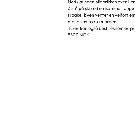
Nedkjøringen blir prikken over i-en
å stå på ski ned en isbre helt opp
tilbake i byen venter en velfortjen
mot en ny topp i morgen.
Turen kan også bestilles som en pri
8500 NOK