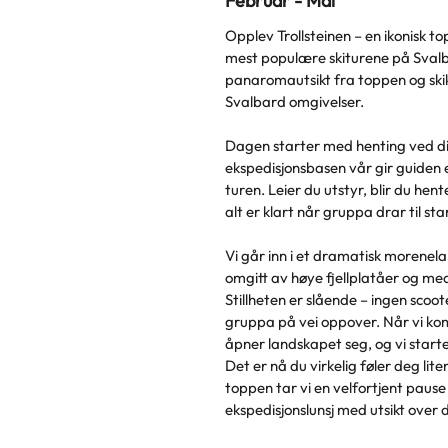
Februar - Mai
Opplev Trollsteinen – en ikonisk t
mest populære skiturene på Sval
panaromautsikt fra toppen og skik
Svalbard omgivelser.
Dagen starter med henting ved dit
ekspedisjonsbasen vår gir guiden
turen. Leier du utstyr, blir du hente
alt er klart når gruppa drar til st
Vi går inn i et dramatisk morenel
omgitt av høye fjellplatåer og med
Stillheten er slående – ingen scoot
gruppa på vei oppover. Når vi k
åpner landskapet seg, og vi starte
Det er nå du virkelig føler deg lit
toppen tar vi en velfortjent paus
ekspedisjonslunsj med utsikt over d