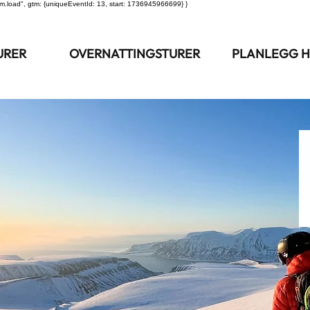
m.load", gtm: {uniqueEventId: 13, start: 1736945966699} }
URER
OVERNATTINGSTURER
PLANLEGG H