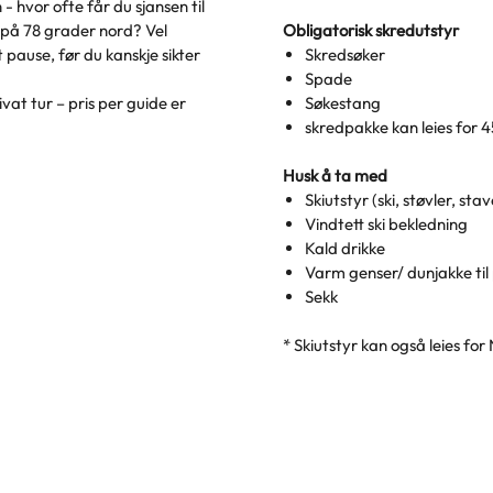
 - hvor ofte får du sjansen til
e på 78 grader nord? Vel
Obligatorisk skredutstyr
t pause, før du kanskje sikter
Skredsøker
Spade
vat tur – pris per guide er
Søkestang
skredpakke kan leies for
Husk å ta med
Skiutstyr (ski, støvler, stav
Vindtett ski bekledning
Kald drikke
Varm genser/ dunjakke til
Sekk
* Skiutstyr kan også leies for