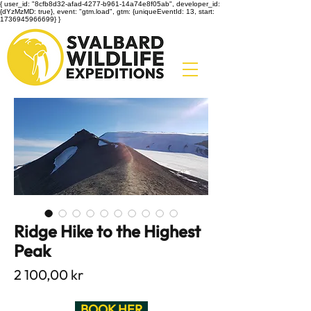
{ user_id: "8cfb8d32-afad-4277-b961-14a74e8f05ab", developer_id:
{dYzMzMD: true}, event: "gtm.load", gtm: {uniqueEventId: 13, start:
1736945966699} }
Ridge Hike to the Highest
Peak
Pris
2 100,00 kr
BOOK HER